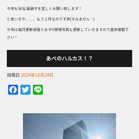
今年も当社 誠硝子を宜しくお願い致します！
と思いきや、、、もう２月なのです笑(すみません…)
今年は毎月更新頑張ります!!!現場写真も更新していきますので是非御覧下
さい！
あべのハルカス！？
投稿日
2024年10月24日
F
T
Li
a
w
n
c
itt
e
e
er
b