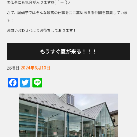
の仕事にも気合が入りますね( ｀ー´)ノ
さて、誠硝子ではそんな最高の仕事を共に高めあえる仲間を募集していま
す！
お問い合わせ心よりお待ちしております！
もうすぐ夏が来る！！！
投稿日
2024年6月10日
F
T
Li
a
w
n
c
itt
e
e
er
b
o