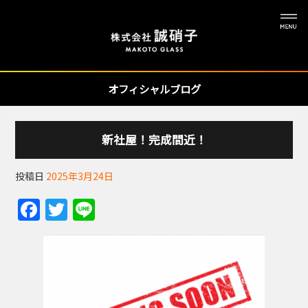
オフィシャルブログ
新社屋！完成間近！
投稿日
2025年3月24日
F
T
Li
a
w
n
c
itt
e
e
er
b