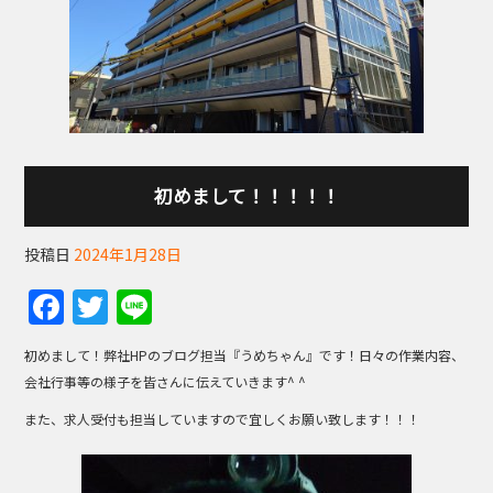
初めまして！！！！！
投稿日
2024年1月28日
F
T
Li
a
w
n
初めまして！弊社HPのブログ担当『うめちゃん』です！日々の作業内容、
c
itt
e
会社行事等の様子を皆さんに伝えていきます^ ^
e
er
また、求人受付も担当していますので宜しくお願い致します！！！
b
o