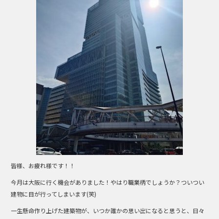
o
o
k
皆様、お疲れ様です！！
今月は大阪に行く機会がありました！やはり職業柄でしょうか？ついつい
建物に目が行ってしまいます(笑)
一生懸命作り上げた建築物が、いつか誰かの思い出になると思うと、日々