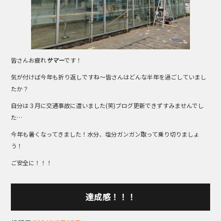
o
k
皆さんお疲れ
サマー
です！
気が付けば今年も折り返しですね～皆さんはどんな半年を過ごしていまし
たか？
自分は３月に交通事故に遭いました(笑)ブログ更新できずすみませんでし
た…
今年も暑くなってきました！水分、塩分ガンガン取って乗り切りましょ
う！
ご安全に！！！
達成感！！！