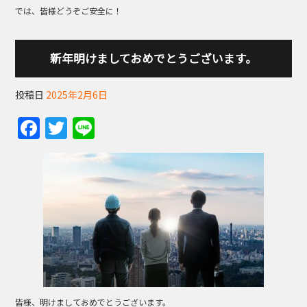
では、皆様どうぞご安全に！
新年明けましておめでとうございます。
投稿日
2025年2月6日
F
T
Li
a
w
n
c
itt
e
e
er
b
o
o
k
皆様、明けましておめでとうございます。