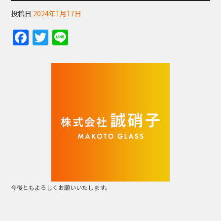
投稿日
2024年1月17日
F
T
Li
a
w
n
c
itt
e
e
er
b
o
o
k
今後ともよろしくお願いいたします。