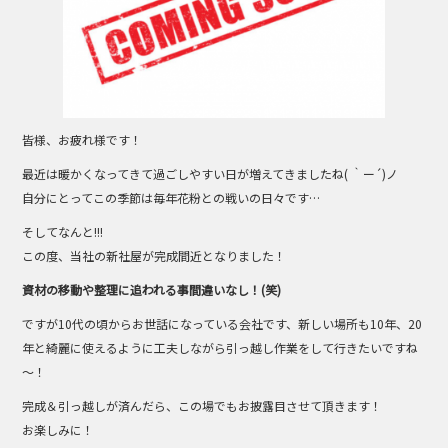
o
o
k
皆様、お疲れ様です！
最近は暖かくなってきて過ごしやすい日が増えてきましたね( ｀ー´)ノ
自分にとってこの季節は毎年花粉との戦いの日々です…
そしてなんと!!!
この度、当社の新社屋が完成間近となりました！
資材の移動や整理に追われる事間違いなし！(笑)
ですが10代の頃からお世話になっている会社です、新しい場所も10年、20
年と綺麗に使えるように工夫しながら引っ越し作業をして行きたいですね
～！
完成＆引っ越しが済んだら、この場でもお披露目させて頂きます！
お楽しみに！