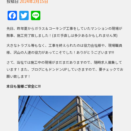
投稿日
2024年2月15日
F
T
Li
a
w
n
先日、昨年夏からガラス＆コーキング工事をしていたマンションの現場が
c
itt
e
無事、施工完了致しました！(まだ手直しは多少あるかもしれません笑)
e
er
大きなトラブル等もなく、工事を終えられたのは協力会社様や、現場職員
b
様、沢山の人達の協力があってこそでした！ありがとうございます!!!
o
さて、当社では施工中の現場がまだまだありますので、随時求人募集して
o
います！また、ブログにもドンドンUPしていきますので、要チェックでお
願い致します！
k
本日も皆様ご安全に!!!